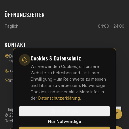
ÖFFNUNGSZEITEN
Täglich
04:00 – 24:00
KONTAKT
Danziger Straße 40,
Cookies & Datenschutz
18107 Rostock
Wir verwenden Cookies, um unsere
+49 (0)381 - 510 54 596
Website zu betreiben und – mit Ihrer
Einwilligung – um Reichweite zu messen
info@kfa-rostock.de
und Inhalte zu verbessern. Notwendige
Cookies sind immer aktiv. Mehr Infos in
der
Datenschutzerklärung
.
Impressum
Datenschutz
AGB
Widerruf
Cookie-Einstellungen
Einstellungen
©
2026
KFA Rostock – Kampfkunst & Fitness Akademie. Alle
Rechte vorbehalten.
Nur Notwendige
Website erstellt von
Elitepixel