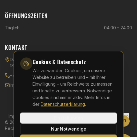
ÖFFNUNGSZEITEN
Täglich
04:00 – 24:00
KONTAKT
Danziger Straße 40,
Cookies & Datenschutz
18107 Rostock
Wir verwenden Cookies, um unsere
+49 (0)381 - 510 54 596
Website zu betreiben und – mit Ihrer
Einwilligung – um Reichweite zu messen
info@kfa-rostock.de
und Inhalte zu verbessern. Notwendige
Cookies sind immer aktiv. Mehr Infos in
der
Datenschutzerklärung
.
Impressum
Datenschutz
AGB
Widerruf
Cookie-Einstellungen
Einstellungen
©
2026
KFA Rostock – Kampfkunst & Fitness Akademie. Alle
Rechte vorbehalten.
Nur Notwendige
Website erstellt von
Elitepixel