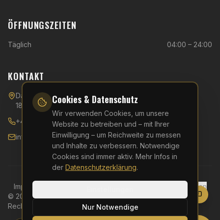
ÖFFNUNGSZEITEN
Täglich
04:00 – 24:00
KONTAKT
Danziger Straße 40,
Cookies & Datenschutz
18107 Rostock
Wir verwenden Cookies, um unsere
+49 (0)381 - 510 54 596
Website zu betreiben und – mit Ihrer
Einwilligung – um Reichweite zu messen
info@kfa-rostock.de
und Inhalte zu verbessern. Notwendige
Cookies sind immer aktiv. Mehr Infos in
der
Datenschutzerklärung
.
Impressum
Datenschutz
AGB
Widerruf
Cookie-Einstellungen
Einstellungen
©
2026
KFA Rostock – Kampfkunst & Fitness Akademie. Alle
Rechte vorbehalten.
Nur Notwendige
Website erstellt von
Elitepixel